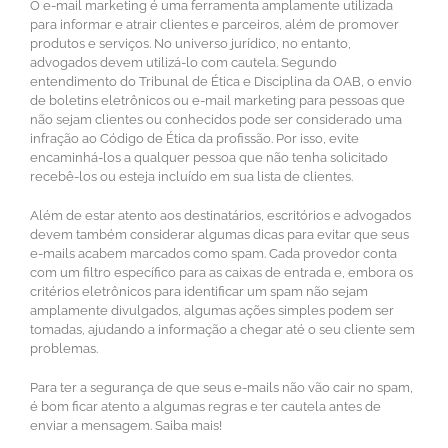
O e-mail marketing é uma ferramenta amplamente utilizada
para informar e atrair clientes e parceiros, além de promover
produtos e serviços. No universo jurídico, no entanto,
advogados devem utilizá-lo com cautela. Segundo
entendimento do Tribunal de Ética e Disciplina da OAB, o envio
de boletins eletrônicos ou e-mail marketing para pessoas que
não sejam clientes ou conhecidos pode ser considerado uma
infração ao Código de Ética da profissão. Por isso, evite
encaminhá-los a qualquer pessoa que não tenha solicitado
recebê-los ou esteja incluído em sua lista de clientes.
Além de estar atento aos destinatários, escritórios e advogados
devem também considerar algumas dicas para evitar que seus
e-mails acabem marcados como spam. Cada provedor conta
com um filtro específico para as caixas de entrada e, embora os
critérios eletrônicos para identificar um spam não sejam
amplamente divulgados, algumas ações simples podem ser
tomadas, ajudando a informação a chegar até o seu cliente sem
problemas.
Para ter a segurança de que seus e-mails não vão cair no spam,
é bom ficar atento a algumas regras e ter cautela antes de
enviar a mensagem. Saiba mais!