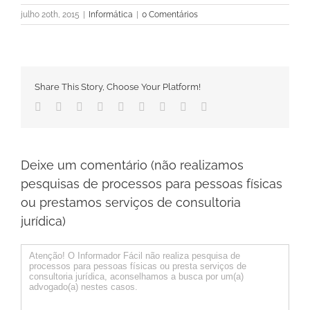
julho 20th, 2015
|
Informática
|
0 Comentários
Share This Story, Choose Your Platform!
Facebook
Twitter
Linkedin
Reddit
Tumblr
Google+
Pinterest
Vk
Email
Deixe um comentário (não realizamos
pesquisas de processos para pessoas físicas
ou prestamos serviços de consultoria
jurídica)
Comentário