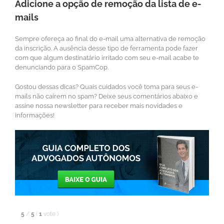
Adicione a opção de remoção da lista de e-
mails
Sempre ofereça ao final do e-mail uma alternativa de remoção
da inscrição. A ausência desse tipo de ferramenta pode fazer
com que algum destinatário irritado com seu e-mail acabe te
denunciando para o SpamCop.
Gostou dessas dicas? Quais cuidados você toma para seus e-
mails não caírem no spam? Deixe seus comentários abaixo e
assine nossa newsletter para receber mais novidades e
informações!
5
/
5
(
1
vote
)