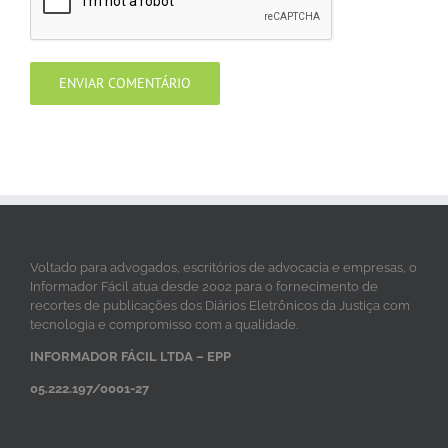
Voltado para advogados, escritórios de advocacia e empresas, o
Informador Fácil atua desde 2002 para o fornecimento de
recortes de publicações dos Diários Eletrônicos da Justiça com
tecnologia e compromisso com a qualidade.
INFORMADOR FÁCIL LTDA – EPP
05.222.197/0001-27