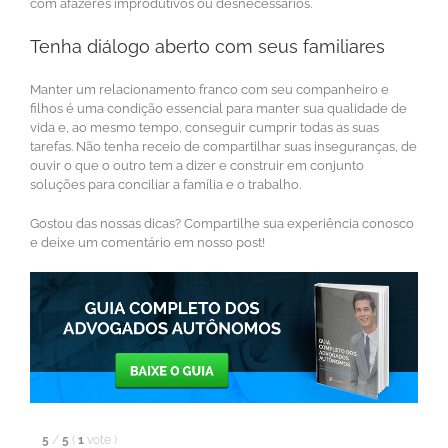
com afazeres improdutivos ou desnecessários.
Tenha diálogo aberto com seus familiares
Manter um relacionamento franco com seu companheiro e
filhos é uma condição essencial para manter sua qualidade de
vida e, ao mesmo tempo, conseguir cumprir todas as suas
tarefas. Não tenha receio de compartilhar suas inseguranças, de
ouvir o que o outro tem a dizer e construir em conjunto
soluções para conciliar a família e o trabalho.
Gostou das nossas dicas? Compartilhe sua experiência conosco
e deixe um comentário em nosso post!
5
/
5
(
1
vote
)