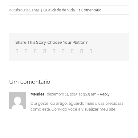
outubro 31st, 2015
|
Qualidade de Vida
|
1 Comentário
Share This Story, Choose Your Platform!
Facebook
Twitter
Linkedin
Reddit
Tumblr
Google+
Pinterest
Vk
Email
Um comentário
Mendes
dezembro 11, 2015 at 9:45 am
- Reply
Olá gostei do artigo, aguardo mais dicas preciosas
como esta. Convido você a visualizar meu site.