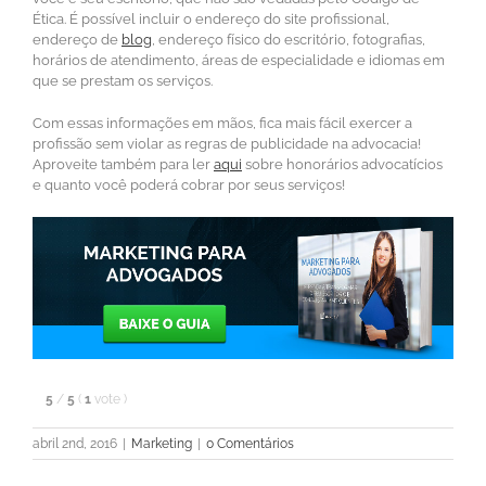
Ética. É possível incluir o endereço do site profissional,
endereço de
blog
, endereço físico do escritório, fotografias,
horários de atendimento, áreas de especialidade e idiomas em
que se prestam os serviços.
Com essas informações em mãos, fica mais fácil exercer a
profissão sem violar as regras de publicidade na advocacia!
Aproveite também para ler
aqui
sobre honorários advocatícios
e quanto você poderá cobrar por seus serviços!
5
/
5
(
1
vote
)
abril 2nd, 2016
|
Marketing
|
0 Comentários