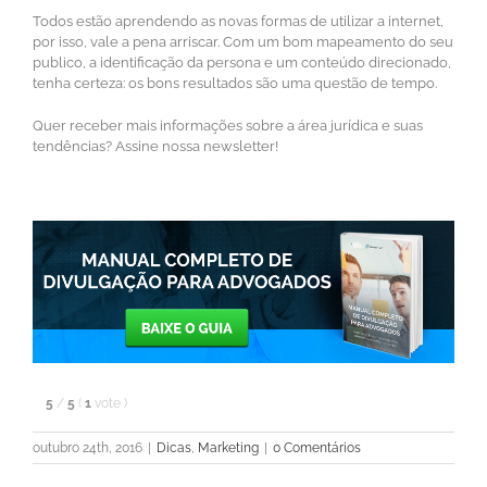
Todos estão aprendendo as novas formas de utilizar a internet,
por isso, vale a pena arriscar. Com um bom mapeamento do seu
publico, a identificação da persona e um conteúdo direcionado,
tenha certeza: os bons resultados são uma questão de tempo.
Quer receber mais informações sobre a área jurídica e suas
tendências? Assine nossa newsletter!
5
/
5
(
1
vote
)
outubro 24th, 2016
|
Dicas
,
Marketing
|
0 Comentários