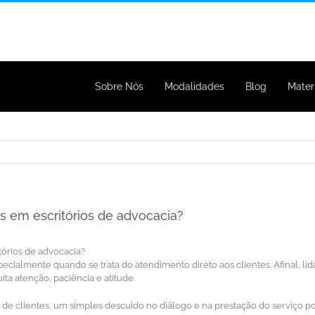
Sobre Nós
Modalidades
Blog
Mater
es em escritórios de advocacia?
ialmente quando se trata do atendimento direto aos clientes. Afinal, lid
ta atenção, paciência e atitude.
o de clientes, um simples descuido no diálogo e na prestação do serviço 