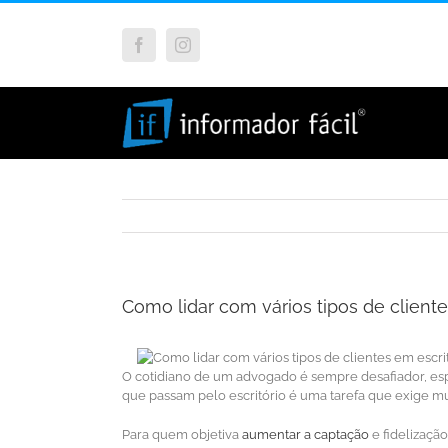
Facebook
Instagram
Como lidar com vários tipos de client
O cotidiano de um advogado é sempre desafiador, espec
que passam pelo escritório é uma tarefa que exige mui
Para quem objetiva
aumentar a captação
e fidelizaçã