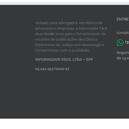
ENTRE
Voltado para advogados, escritórios de
advocacia e empresas, o Informador Fácil
contat
atua desde 2002 para o fornecimento de
recortes de publicações dos Diários
(3
Eletrônicos da Justiça com tecnologia e
compromisso com a qualidade.
Segunda
de 13:0
INFORMADOR FÁCIL LTDA – EPP
05.222.197/0001-27