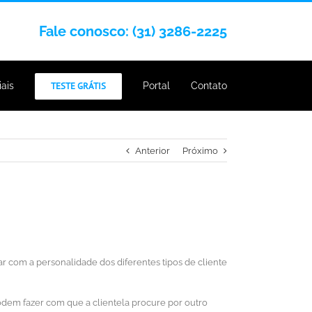
Fale conosco: (31) 3286-2225
iais
TESTE GRÁTIS
Portal
Contato
Anterior
Próximo
ar com a personalidade dos diferentes tipos de cliente
podem fazer com que a clientela procure por outro