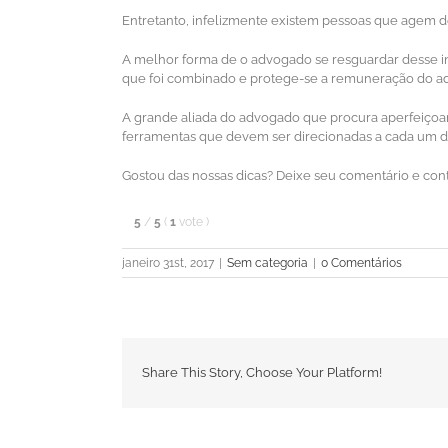
Entretanto, infelizmente existem pessoas que agem de
A melhor forma de o advogado se resguardar desse inf
que foi combinado e protege-se a remuneração do adv
A grande aliada do advogado que procura aperfeiçoar 
ferramentas que devem ser direcionadas a cada um del
Gostou das nossas dicas? Deixe seu comentário e cont
5
/
5
(
1
vote
)
janeiro 31st, 2017
|
Sem categoria
|
0 Comentários
Share This Story, Choose Your Platform!