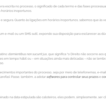
vra escrita no processo, o significado de cada termo e das fases processua
horários inoportunos.
l e segura. Quanto às ligações em horários inoportunos, sabemos que às 
 um e-mail ou um SMS sutil, expondo sua disposição para esclarecer as dúv
atino:
dormientibus non sucurrit jus
, que significa “o Direito não socorre ao
s em tempo hábil ou – em situações ainda mais delicadas – não se lemb
so.
tecimentos importantes do processo, seja por meio de telefonemas, e-mail
tarefas). Passe, também, a adotar
softwares
para controlar seus prazos
e
con
nado na data estipulada são caloteiros, eles podem, simplesmente, ser cl