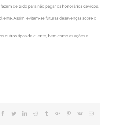
 fazem de tudo para não pagar os honorários devidos.
liente. Assim, evitam-se futuras desavenças sobre o
os outros tipos de cliente, bem como as ações e
Facebook
Twitter
Linkedin
Reddit
Tumblr
Google+
Pinterest
Vk
Email