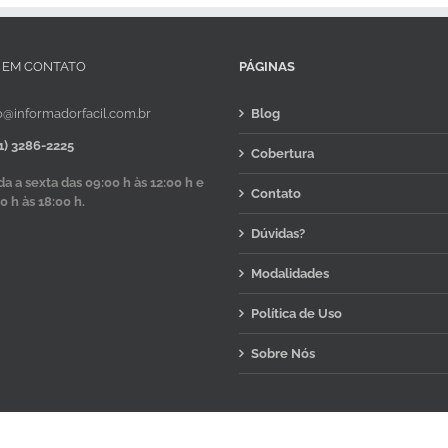
 EM CONTATO
PÁGINAS
o@informadorfacil.com.br
Blog
1) 3286-2225
Cobertura
 a sexta das 09:00 h às 12:00 h e
Contato
0 h às 18:00 h.
Dúvidas?
Modalidades
Política de Uso
Sobre Nós