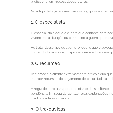
profissional em necessidades futuras.
No artigo de hoje, apresentamos os 5 tipos de client
1. O especialista
O especialista é aquele cliente que conhece detalh
vivenciado a situação ou conhecido alguém que moveu
Ao tratar desse tipo de cliente, o ideal é que o adv
conteúdo. Falar sobre jurisprudências e sobre sua ex
2. O reclamão
Reclamão é o cliente extremamente crítico a qualque
interpor recursos, do pagamento de custas judiciais, 
A regra de ouro para portar-se diante desse cliente 
pendência. Em seguida, ao fazer suas explanações, n
credibilidade e confiança.
3. O tira-dúvidas