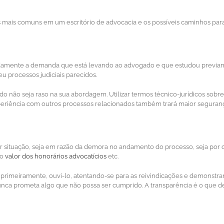
es mais comuns em um escritório de advocacia e os possíveis caminhos para
adamente a demanda que está levando ao advogado e que estudou previamen
 processos judiciais parecidos.
ogado não seja raso na sua abordagem. Utilizar termos técnico-jurídicos s
periência com outros processos relacionados também trará maior segurança
r situação, seja em razão da demora no andamento do processo, seja por
do
valor dos honorários advocatícios
etc.
é, primeiramente, ouvi-lo, atentando-se para as reivindicações e demonstr
unca prometa algo que não possa ser cumprido. A transparência é o que de