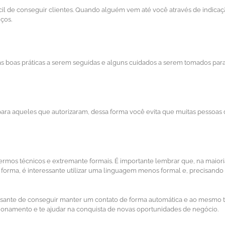
ácil de conseguir clientes. Quando alguém vem até você através de indicaç
iços.
 boas práticas a serem seguidas e alguns cuidados a serem tomados para f
e para aqueles que autorizaram, dessa forma você evita que muitas pessoa
ermos técnicos e extremante formais. É importante lembrar que, na maioria
orma, é interessante utilizar uma linguagem menos formal e, precisando u
sante de conseguir manter um contato de forma automática e ao mesmo te
onamento e te ajudar na conquista de novas oportunidades de negócio.