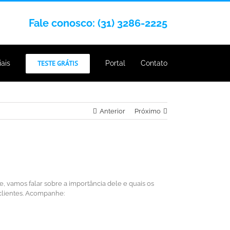
Fale conosco: (31) 3286-2225
iais
TESTE GRÁTIS
Portal
Contato
Anterior
Próximo
 vamos falar sobre a importância dele e quais os
clientes. Acompanhe: