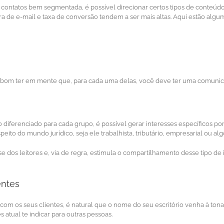
contatos bem segmentada, é possível direcionar certos tipos de conteúdo
ra de e-mail e taxa de conversão tendem a ser mais altas. Aqui estão al
é bom ter em mente que, para cada uma delas, você deve ter uma comunic
ferenciado para cada grupo, é possível gerar interesses específicos po
eito do mundo jurídico, seja ele trabalhista, tributário, empresarial ou alg
e dos leitores e, via de regra, estimula o compartilhamento desse tipo d
entes
m os seus clientes, é natural que o nome do seu escritório venha à ton
 atual te indicar para outras pessoas.