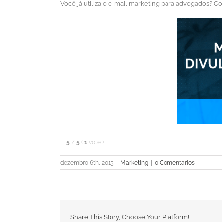
Você já utiliza o e-mail marketing para advogados? C
5
/
5
(
1
vote
)
dezembro 6th, 2015
|
Marketing
|
0 Comentários
Share This Story, Choose Your Platform!