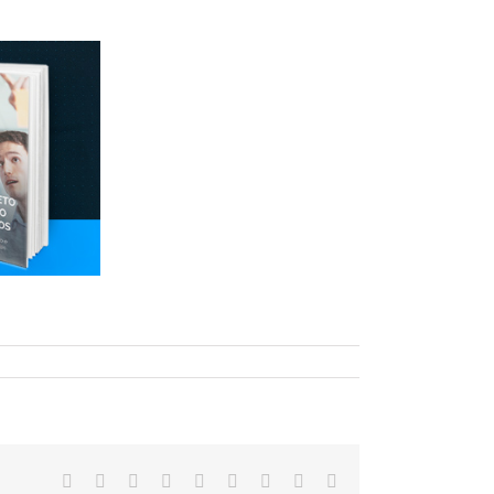
Facebook
Twitter
Linkedin
Reddit
Tumblr
Google+
Pinterest
Vk
Email