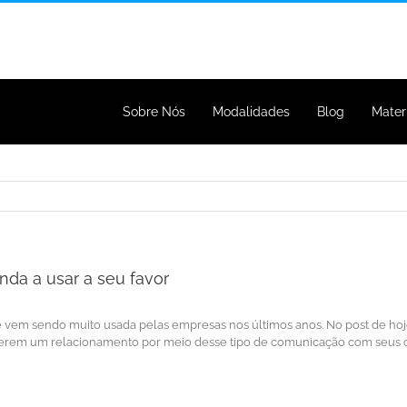
Sobre Nós
Modalidades
Blog
Mater
nda a usar a seu favor
em sendo muito usada pelas empresas nos últimos anos. No post de hoje,
terem um relacionamento por meio desse tipo de comunicação com seus 