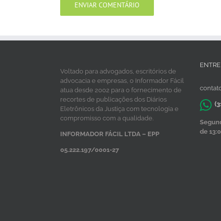
ENTRE
Voltado para advogados, escritórios de
advocacia e empresas, o Informador Fácil
contat
atua desde 2002 para o fornecimento de
recortes de publicações dos Diários
(3
Eletrônicos da Justiça com tecnologia e
compromisso com a qualidade.
Segunda
de 13:0
INFORMADOR FÁCIL LTDA – EPP
05.222.197/0001-27