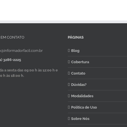
 EM CONTATO
PÁGINAS
o@informadorfacil.com.br
Blog
1) 3286-2225
Cobertura
 a sexta das 09:00 h às 12:00 h e
Contato
0 h às 18:00 h.
Dúvidas?
Modalidades
Política de Uso
Sobre Nós